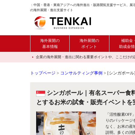
：中国・香港・東南アジアへの海外進出・販路開拓支援サービス、展
の海外展開・進出支援サイト
海外展開の
海外展開の
補助金
基本情報
ポイント
助成金情
企業の海外展開・進出に関わる重要ポイントや、ここだけの話を紹介
トップページ
>
コンサルティング事例
>
[シンガポール
シンガポール｜有名スーパー食料
とするお米の試食・販売イベントを
「活性酸素OFF
りのパッケージ
なく、お米の産
説明。多くの消